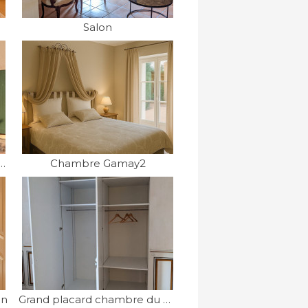
Salon
êtres des chambres (en RdC)
Chambre Gamay2
on
Grand placard chambre du Prieuré