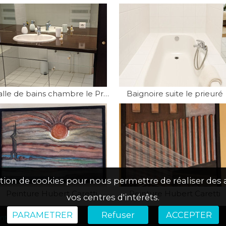
Salle de bains chambre le Prieuré
Baignoire suite le prieuré
isation de cookies pour nous permettre de réaliser de
Peinture Hubert Caretti
Peinture Hubert Caretti
vos centres d'intérêts.
PARAMETRER
Refuser
ACCEPTER
tions légales