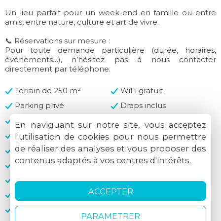
Un lieu parfait pour un week-end en famille ou entre
amis, entre nature, culture et art de vivre.
📞 Réservations sur mesure :
Pour toute demande particulière (durée, horaires,
évènements…), n’hésitez pas à nous contacter
directement par téléphone.
Terrain de 250 m²
WiFi gratuit
Parking privé
Draps inclus
Serviettes incluses
Local fermé
En naviguant sur notre site, vous acceptez
Outils
Itinéraires balades
l'utilisation de cookies pour nous permettre
de réaliser des analyses et vous proposer des
Garage
Abri
contenus adaptés à vos centres d'intérêts.
Parking fermé
Chemins de randonnée
Espèces
Chèques acceptés
ACCEPTER
CB non acceptée
Virement bancaire
PayPal
PARAMETRER