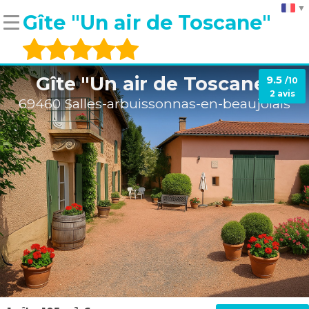
Gîte "Un air de Toscane"
Gîte "Un air de Toscane"
9.5
/10
2 avis
69460 Salles-arbuissonnas-en-beaujolais