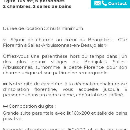
1 gîte
,
105 m²
,
6 personnes
Contact
2 chambres
,
2 salles de bains
Durée de location : 2 nuits minimum
✨ Séjour de charme au cœur du Beaujolais – Gîte
Florentin à Salles-Arbuissonnas-en-Beaujolais ✨
Offrez-vous une parenthèse hors du temps dans l’un
des plus beaux villages du Beaujolais, Salles-
Arbuissonnas, surnommé la petite Florence pour son
charme unique et son patrimoine remarquable.
🏡 Notre gîte de caractère, à la décoration chaleureuse
d’inspiration florentine, vous accueille jusqu’à 6
personnes dans un cadre calme, confortable et raffiné.
🛏 Composition du gîte :
Grande suite parentale avec lit 160x200 et salle de bains
privative
Seconde chambre avec lit 160x200 et salle de bains