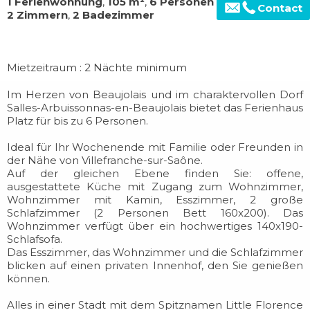
1 Ferienwohnung
,
105 m²
,
6 Personen
Contact
2 Zimmern
,
2 Badezimmer
Mietzeitraum : 2 Nächte minimum
Im Herzen von Beaujolais und im charaktervollen Dorf
Salles-Arbuissonnas-en-Beaujolais bietet das Ferienhaus
Platz für bis zu 6 Personen.
Ideal für Ihr Wochenende mit Familie oder Freunden in
der Nähe von Villefranche-sur-Saône.
Auf der gleichen Ebene finden Sie: offene,
ausgestattete Küche mit Zugang zum Wohnzimmer,
Wohnzimmer mit Kamin, Esszimmer, 2 große
Schlafzimmer (2 Personen Bett 160x200). Das
Wohnzimmer verfügt über ein hochwertiges 140x190-
Schlafsofa.
Das Esszimmer, das Wohnzimmer und die Schlafzimmer
blicken auf einen privaten Innenhof, den Sie genießen
können.
Alles in einer Stadt mit dem Spitznamen Little Florence