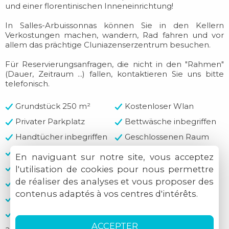
und einer florentinischen Inneneinrichtung!
In Salles-Arbuissonnas können Sie in den Kellern
Verkostungen machen, wandern, Rad fahren und vor
allem das prächtige Cluniazenserzentrum besuchen.
Für Reservierungsanfragen, die nicht in den "Rahmen"
(Dauer, Zeitraum ...) fallen, kontaktieren Sie uns bitte
telefonisch.
Grundstück 250 m²
Kostenloser Wlan
Privater Parkplatz
Bettwäsche inbegriffen
Handtücher inbegriffen
Geschlossenen Raum
Werkzeuge
Fahrradstrecken
En naviguant sur notre site, vous acceptez
Garage
Schuppen
l'utilisation de cookies pour nous permettre
de réaliser des analyses et vous proposer des
Geschlossener Parkplatz
Wanderpfade
contenus adaptés à vos centres d'intérêts.
Bargeld
Scheck angenommen
Kreditkarte nicht
Geldüberweisung
ACCEPTER
angenommen