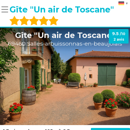
Gîte "Un air de Toscane"
Gîte "Un air de Toscane"
9.5
/10
2 avis
69460 Salles-arbuissonnas-en-beaujolais