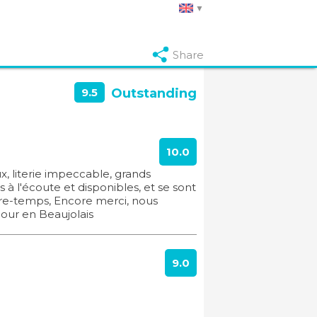
Share
9.5
Outstanding
10.0
x, literie impeccable, grands
 à l'écoute et disponibles, et se sont
tre-temps, Encore merci, nous
jour en Beaujolais
9.0