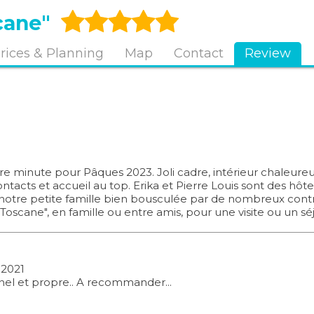
cane"
rices & Planning
Map
Contact
Review
ère minute pour Pâques 2023. Joli cadre, intérieur chaleureu
acts et accueil au top. Erika et Pierre Louis sont des hôtes
 notre petite famille bien bousculée par de nombreux con
scane", en famille ou entre amis, pour une visite ou un sé
 2021
nel et propre.. A recommander...